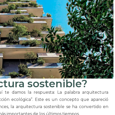
ctura sostenible?
uí te damos la respuesta: La palabra arquitectura
ucción ecológica”. Este es un concepto que apareció
nces, la arquitectura sostenible se ha convertido en
más importantes de los últimos tiempos.