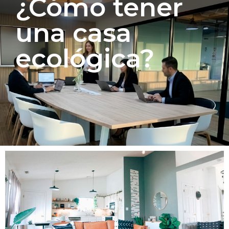
¿Cómo tener
una casa
ecológica?