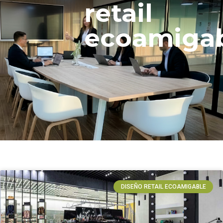
retail
ecoamiga
DISEÑO RETAIL ECOAMIGABLE